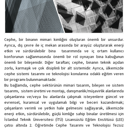
Cephe, bir binanın mimari kimliğini oluşturan önemli bir unsurdur.
Ayrıca, dış çevre ile iç mekan arasında bir arayüz oluşturarak enerji
etkin ve sürdürülebilir bina tasarımında ve iç ortam kullanıcı
konforunun sağlanmasında önemli bir rol oynayan bina kabuğunun
önemli bir bileşenidir. Diğer taraftan; cephe, binanın teknik açıdan
zorlu, karmaşık ve çok disiplinli bir alt sistemidir. Ayrıca, ülkemizde
cephe sistemi tasarımı ve teknolojisi konularına odaklı eğitim veren
bir programı bulunmamaktadır.
Bu bağlamda, cephe sektörünün mimari tasarım, bileşen ve sistem
tasarımı, sistem üretimi ve montajı, danışmanlık/müşavirlik alanlarında
çalışanlarına ve/veya bu alanlarda çalışmak isteyenlere güncel ve
evrensel, kuramsal ve uygulamalı bilgi ve beceri kazandırmak;
çalışanların verimli ve yetkin hale gelmesini sağlayarak, ülkemizde
enerji etkin, sürdürülebilir, güçlü kimliğe sahip binalar üretilmesi için
İstanbul Teknik Üniversitesi (İTÜ) Lisansüstü Eğitim Enstitüsü (LEE)
çatısı altında 2. Öğretimde Cephe Tasarımı ve Teknolojisi Tezsiz